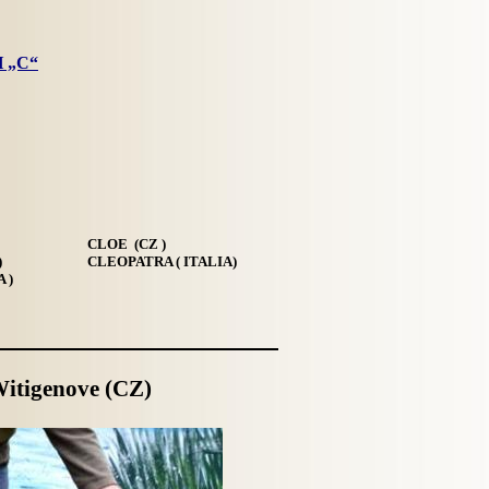
 „C“
CLOE (CZ )
)
CLEOPATRA ( ITALIA)
 )
Witigenove (CZ)