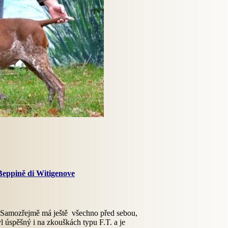
Beppině di Witigenove
i. Samozřejmě má ještě všechno před sebou,
úspěšný i na zkouškách typu F.T. a je