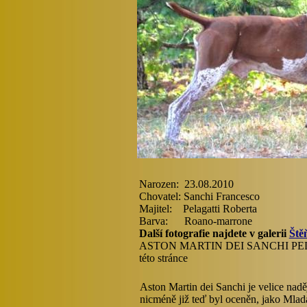
Narozen: 23.08.2010
Chovatel: Sanchi Francesco
Majitel: Pelagatti Roberta
Barva: Roano-marrone
Další fotografie najdete v galerii
Ště
ASTON MARTIN DEI SANCHI PEDIG
této stránce
Aston Martin dei Sanchi je velice nad
nicméně již teď byl oceněn, jako Mla