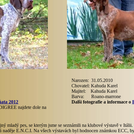
Narozen: 31.05.2010
Chovatel: Kahuda Karel
Majitel: Kahuda Karel
Barva: Roano-marrone
ňata 2012
Další fotografie a informace o
REE najdete dole na
ějný mladý pes, se kterým jsme se seznámili na klubové výstavě v Itáli
dá naděje E.N.C.I. Na všech výstavách byl hodnocen známkou ECC, byl 