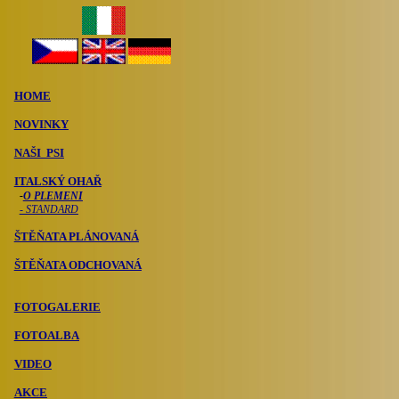
HOME
NOVINKY
NAŠI PSI
ITALSKÝ OHAŘ
-
O PLEMENI
- STANDARD
ŠTĚŇATA PLÁNOVANÁ
ŠTĚŇATA ODCHOVANÁ
FOTOGALERIE
FOTOALBA
VIDEO
AKCE